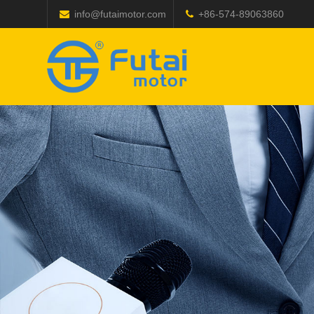
info@futaimotor.com
+86-574-89063860