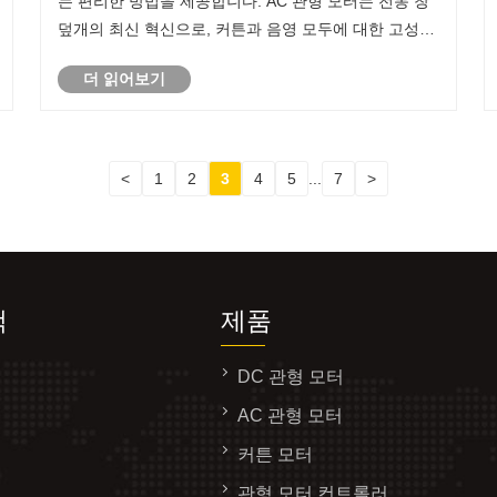
는 편리한 방법을 제공합니다. AC 관형 모터는 전동 창
덮개의 최신 혁신으로, 커튼과 음영 모두에 대한 고성능
과 신뢰성을 제공합니다.
더 읽어보기
<
1
2
3
4
5
...
7
>
색
제품
DC 관형 모터
AC 관형 모터
커튼 모터
관형 모터 컨트롤러