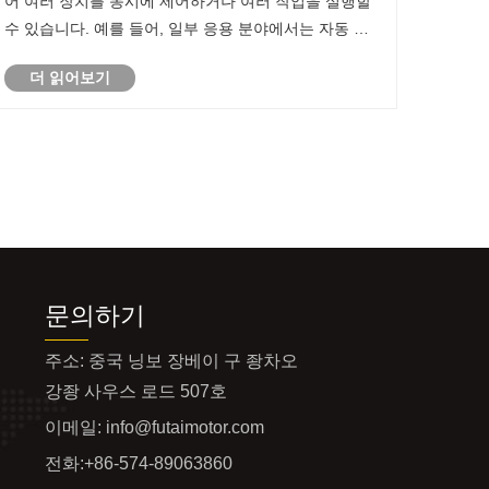
어 여러 장치를 동시에 제어하거나 여러 작업을 실행할
수 있습니다. 예를 들어, 일부 응용 분야에서는 자동 도
어, 차고 도어, 창, 경보 시스템 등을 제어하여 유연성과
더 읽어보기
편의성을 향상시키는 데 사용할 수 있습니다.
문의하기
주소: 중국 닝보 장베이 구 좡차오
강좡 사우스 로드 507호
이메일:
info@futaimotor.com
전화:
+86-574-89063860